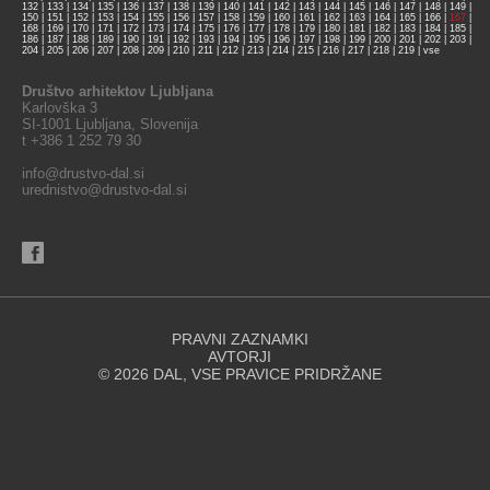
132
|
133
|
134
|
135
|
136
|
137
|
138
|
139
|
140
|
141
|
142
|
143
|
144
|
145
|
146
|
147
|
148
|
149
|
150
|
151
|
152
|
153
|
154
|
155
|
156
|
157
|
158
|
159
|
160
|
161
|
162
|
163
|
164
|
165
|
166
|
167
|
168
|
169
|
170
|
171
|
172
|
173
|
174
|
175
|
176
|
177
|
178
|
179
|
180
|
181
|
182
|
183
|
184
|
185
|
186
|
187
|
188
|
189
|
190
|
191
|
192
|
193
|
194
|
195
|
196
|
197
|
198
|
199
|
200
|
201
|
202
|
203
|
204
|
205
|
206
|
207
|
208
|
209
|
210
|
211
|
212
|
213
|
214
|
215
|
216
|
217
|
218
|
219
|
vse
Društvo arhitektov Ljubljana
Karlovška 3
SI-1001 Ljubljana, Slovenija
t +386 1 252 79 30
info@drustvo-dal.si
urednistvo@drustvo-dal.si
PRAVNI ZAZNAMKI
AVTORJI
© 2026 DAL, VSE PRAVICE PRIDRŽANE