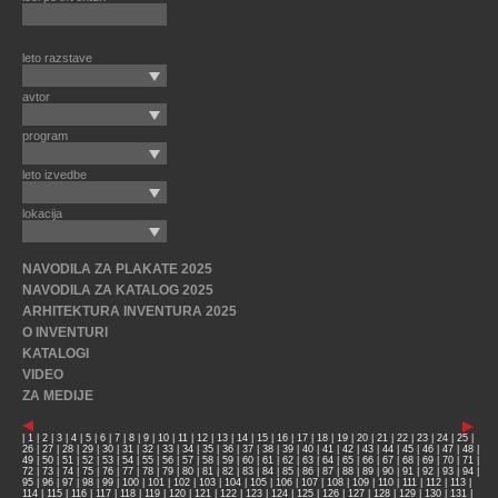
leto razstave
avtor
program
leto izvedbe
lokacija
NAVODILA ZA PLAKATE 2025
NAVODILA ZA KATALOG 2025
ARHITEKTURA INVENTURA 2025
O INVENTURI
KATALOGI
VIDEO
ZA MEDIJE
|
1
|
2
|
3
|
4
|
5
|
6
|
7
|
8
|
9
|
10
|
11
|
12
|
13
|
14
|
15
|
16
|
17
|
18
|
19
|
20
|
21
|
22
|
23
|
24
|
25
|
26
|
27
|
28
|
29
|
30
|
31
|
32
|
33
|
34
|
35
|
36
|
37
|
38
|
39
|
40
|
41
|
42
|
43
|
44
|
45
|
46
|
47
|
48
|
49
|
50
|
51
|
52
|
53
|
54
|
55
|
56
|
57
|
58
|
59
|
60
|
61
|
62
|
63
|
64
|
65
|
66
|
67
|
68
|
69
|
70
|
71
|
72
|
73
|
74
|
75
|
76
|
77
|
78
|
79
|
80
|
81
|
82
|
83
|
84
|
85
|
86
|
87
|
88
|
89
|
90
|
91
|
92
|
93
|
94
|
95
|
96
|
97
|
98
|
99
|
100
|
101
|
102
|
103
|
104
|
105
|
106
|
107
|
108
|
109
|
110
|
111
|
112
|
113
|
114
|
115
|
116
|
117
|
118
|
119
|
120
|
121
|
122
|
123
|
124
|
125
|
126
|
127
|
128
|
129
|
130
|
131
|