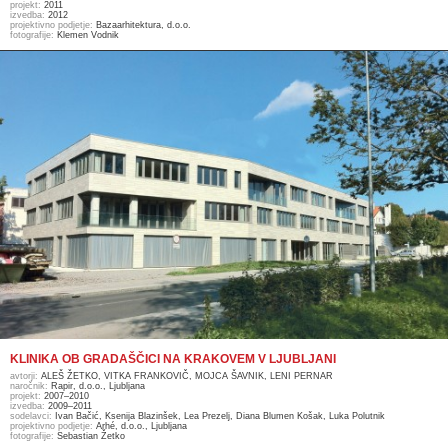
projekt:
2011
izvedba:
2012
projektivno podjetje:
Bazaarhitektura, d.o.o.
fotografije:
Klemen Vodnik
KLINIKA OB GRADAŠČICI NA KRAKOVEM V LJUBLJANI
avtorji:
ALEŠ ŽETKO, VITKA FRANKOVIČ, MOJCA ŠAVNIK, LENI PERNAR
naročnik:
Rapir, d.o.o., Ljubljana
projekt:
2007–2010
izvedba:
2009–2011
sodelavci:
Ivan Bačić, Ksenija Blazinšek, Lea Prezelj, Diana Blumen Košak, Luka Polutnik
projektivno podjetje:
Arhé, d.o.o., Ljubljana
fotografije:
Sebastian Žetko