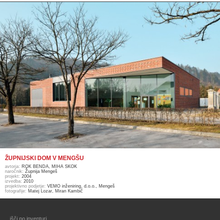
ŽUPNIJSKI DOM V MENGŠU
avtorja:
ROK BENDA, MIHA SKOK
naročnik:
Župnija Mengeš
projekt:
2004
izvedba:
2010
projektivno podjetje:
VEMO inženiring, d.o.o., Mengeš
fotografije:
Matej Lozar, Miran Kambič
išči po inventuri