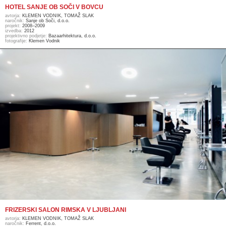
HOTEL SANJE OB SOČI V BOVCU
avtorja:
KLEMEN VODNIK, TOMAŽ SLAK
naročnik:
Sanje ob Soči, d.o.o.
projekt:
2008–2009
izvedba:
2012
projektivno podjetje:
Bazaarhitektura, d.o.o.
fotografije:
Klemen Vodnik
FRIZERSKI SALON RIMSKA V LJUBLJANI
avtorja:
KLEMEN VODNIK, TOMAŽ SLAK
naročnik:
Ferrent, d.o.o.