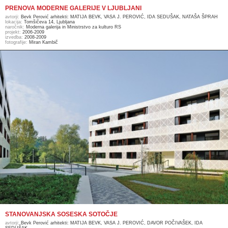
PRENOVA MODERNE GALERIJE V LJUBLJANI
avtorji:
Bevk Perović arhitekti: MATIJA BEVK, VASA J. PEROVIĆ, IDA SEDUŠAK, NATAŠA ŠPRAH
lokacija:
Tomšičeva 14, Ljubljana
naročnik:
Moderna galerija in Ministrstvo za kulturo RS
projekt:
2006-2009
izvedba:
2008-2009
fotografije:
Miran Kambič
STANOVANJSKA SOSESKA SOTOČJE
avtorji:
Bevk Perović arhitekti: MATIJA BEVK, VASA J. PEROVIĆ, DAVOR POČIVAŠEK, IDA