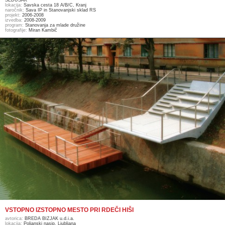
SEDUŠAK
lokacija:
Savska cesta 18 A/B/C, Kranj
naročnik:
Sava IP in Stanovanjski sklad RS
projekt:
2006-2008
izvedba:
2008-2009
program:
Stanovanja za mlade družine
fotografije:
Miran Kambič
VSTOPNO IZSTOPNO MESTO PRI RDEČI HIŠI
avtorica:
BREDA BIZJAK u.d.i.a.
lokacija:
Poljanski nasip, Ljubljana