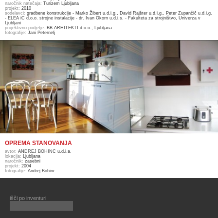
naročnik natečaja:
Turizem Ljubljana
projekt:
2010
sodelavci:
gradbene konstrukcije - Marko Žibert u.d.i.g., David Rajšter u.d.i.g., Peter Zupančič u.d.i.g.
- ELEA iC d.o.o. strojne instalacije - dr. Ivan Okorn u.d.i.s. - Fakulteta za strojništvo, Univerza v
Ljubljani
projektivno podjetje:
BB ARHITEKTI d.o.o., Ljubljana
fotografije:
Jani Peternelj
OPREMA STANOVANJA
avtor:
ANDREJ BOHINC u.d.i.a.
lokacija:
Ljubljana
naročnik:
zasebni
projekt:
2004
fotografije:
Andrej Bohinc
išči po inventuri