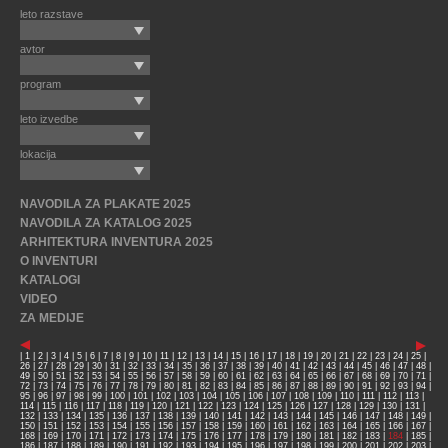
leto razstave
avtor
program
leto izvedbe
lokacija
NAVODILA ZA PLAKATE 2025
NAVODILA ZA KATALOG 2025
ARHITEKTURA INVENTURA 2025
O INVENTURI
KATALOGI
VIDEO
ZA MEDIJE
|
1
|
2
|
3
|
4
|
5
|
6
|
7
|
8
|
9
|
10
|
11
|
12
|
13
|
14
|
15
|
16
|
17
|
18
|
19
|
20
|
21
|
22
|
23
|
24
|
25
|
26
|
27
|
28
|
29
|
30
|
31
|
32
|
33
|
34
|
35
|
36
|
37
|
38
|
39
|
40
|
41
|
42
|
43
|
44
|
45
|
46
|
47
|
48
|
49
|
50
|
51
|
52
|
53
|
54
|
55
|
56
|
57
|
58
|
59
|
60
|
61
|
62
|
63
|
64
|
65
|
66
|
67
|
68
|
69
|
70
|
71
|
72
|
73
|
74
|
75
|
76
|
77
|
78
|
79
|
80
|
81
|
82
|
83
|
84
|
85
|
86
|
87
|
88
|
89
|
90
|
91
|
92
|
93
|
94
|
95
|
96
|
97
|
98
|
99
|
100
|
101
|
102
|
103
|
104
|
105
|
106
|
107
|
108
|
109
|
110
|
111
|
112
|
113
|
114
|
115
|
116
|
117
|
118
|
119
|
120
|
121
|
122
|
123
|
124
|
125
|
126
|
127
|
128
|
129
|
130
|
131
|
132
|
133
|
134
|
135
|
136
|
137
|
138
|
139
|
140
|
141
|
142
|
143
|
144
|
145
|
146
|
147
|
148
|
149
|
150
|
151
|
152
|
153
|
154
|
155
|
156
|
157
|
158
|
159
|
160
|
161
|
162
|
163
|
164
|
165
|
166
|
167
|
168
|
169
|
170
|
171
|
172
|
173
|
174
|
175
|
176
|
177
|
178
|
179
|
180
|
181
|
182
|
183
|
184
|
185
|
186
|
187
|
188
|
189
|
190
|
191
|
192
|
193
|
194
|
195
|
196
|
197
|
198
|
199
|
200
|
201
|
202
|
203
|