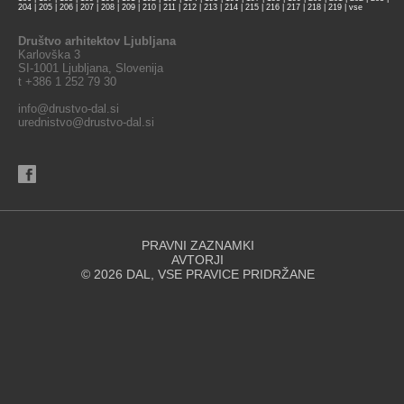
204
|
205
|
206
|
207
|
208
|
209
|
210
|
211
|
212
|
213
|
214
|
215
|
216
|
217
|
218
|
219
|
vse
Društvo arhitektov Ljubljana
Karlovška 3
SI-1001 Ljubljana, Slovenija
t +386 1 252 79 30
info@drustvo-dal.si
urednistvo@drustvo-dal.si
PRAVNI ZAZNAMKI
AVTORJI
© 2026 DAL, VSE PRAVICE PRIDRŽANE
Spletna stran za svoje delovanje uporablja piškotke. Se strinjate z
uporabo piškotkov?