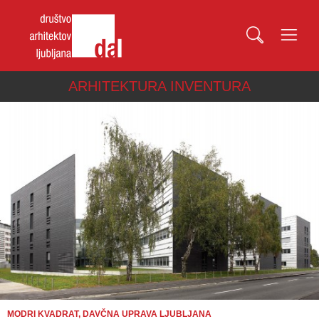
ARHITEKTURA INVENTURA
MODRI KVADRAT, DAVČNA UPRAVA LJUBLJANA