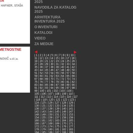
ER
2025
N HAFNER, STAŠA
NAVODILA ZA KATALOG
2025
ARHITEKTURA
INVENTURA 2025
O INVENTURI
KATALOGI
VIDEO
ZA MEDIJE
UMETNOSTNE
|
1
|
2
|
3
|
4
|
5
|
6
|
7
|
8
|
9
|
10
|
11
|
12
|
13
|
14
|
15
|
16
|
17
|
18
|
OVIČ u.d.i.a.
19
|
20
|
21
|
22
|
23
|
24
|
25
|
26
|
27
|
28
|
29
|
30
|
31
|
32
|
33
|
34
|
35
|
36
|
37
|
38
|
39
|
40
|
41
|
42
|
43
|
44
|
45
|
46
|
47
|
48
|
49
|
50
|
51
|
52
|
53
|
54
|
55
|
56
|
57
|
58
|
59
|
60
|
61
|
62
|
63
|
64
|
65
|
66
|
67
|
68
|
69
|
70
|
71
|
72
|
73
|
74
|
75
|
76
|
77
|
78
|
79
|
80
|
81
|
82
|
83
|
84
|
85
|
86
|
87
|
88
|
89
|
90
|
91
|
92
|
93
|
94
|
95
|
96
|
97
|
98
|
99
|
100
|
101
|
102
|
103
|
104
|
105
|
106
|
107
|
108
|
109
|
110
|
111
|
112
|
113
|
114
|
115
|
116
|
117
|
118
|
119
|
120
|
121
|
122
|
123
|
124
|
125
|
126
|
127
|
128
|
129
|
130
|
131
|
132
|
133
|
134
|
135
|
136
|
137
|
138
|
139
|
140
|
141
|
142
|
143
|
144
|
145
|
146
|
147
|
148
|
149
|
150
|
151
|
152
|
153
|
154
|
155
|
156
|
157
|
158
|
159
|
160
|
161
|
162
|
163
|
164
|
165
|
166
|
167
|
168
|
169
|
170
|
171
|
172
|
173
|
174
|
175
|
176
|
177
|
178
|
179
|
180
|
181
|
182
|
183
|
184
|
185
|
186
|
187
|
188
|
189
|