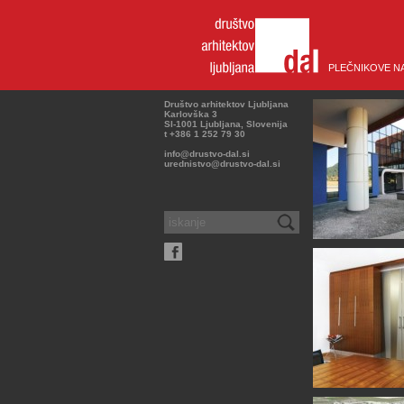
PLEČNIKOVE N
Društvo arhitektov Ljubljana
Karlovška 3
SI-1001 Ljubljana, Slovenija
t +386 1 252 79 30
info@drustvo-dal.si
urednistvo@drustvo-dal.si