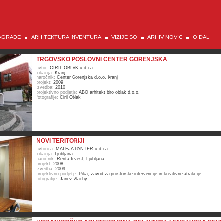
AGRADE
ARHITEKTURA INVENTURA
VIZIJE SO
ARHIV NOVIC
O DAL
TRGOVSKO POSLOVNI CENTER GORENJSKA
avtor:
CIRIL OBLAK u.d.i.a.
lokacija:
Kranj
naročnik:
Center Gorenjska d.o.o. Kranj
projekt:
2009
izvedba:
2010
projektivno podjetje:
ABO arhitekt biro oblak d.o.o.
fotografije:
Ciril Oblak
NOVI TERITORIJI
avtorica:
MATEJA PANTER u.d.i.a.
lokacija:
Ljubljana
naročnik:
Renta Invest, Ljubljana
projekt:
2008
izvedba:
2009
projektivno podjetje:
Pika, zavod za prostorske intervencije in kreativne atrakcije
fotografije:
Janez Vlachy