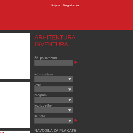
Prijava
|
Registracija
ARHITEKTURA
INVENTURA
išči po inventuri
leto razstave
avtor
program
leto izvedbe
lokacija
NAVODILA ZA PLAKATE