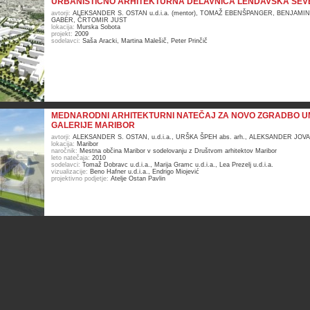
URBANISTIČNO ARHITEKTURNA DELAVNICA LENDAVSKA SEV
avtorji:
ALEKSANDER S. OSTAN u.d.i.a. (mentor), TOMAŽ EBENŠPANGER, BENJAMI
GABER, ČRTOMIR JUST
lokacija:
Murska Sobota
projekt:
2009
sodelavci:
Saša Aracki, Martina Malešič, Peter Prinčič
MEDNARODNI ARHITEKTURNI NATEČAJ ZA NOVO ZGRADBO 
GALERIJE MARIBOR
avtorji:
ALEKSANDER S. OSTAN, u.d.i.a., URŠKA ŠPEH abs. arh., ALEKSANDER JOVAN
lokacija:
Maribor
naročnik:
Mestna občina Maribor v sodelovanju z Društvom arhitektov Maribor
leto natečaja:
2010
sodelavci:
Tomaž Dobravc u.d.i.a., Marija Gramc u.d.i.a., Lea Prezelj u.d.i.a.
vizualizacije:
Beno Hafner u.d.i.a., Endrigo Miojević
projektivno podjetje:
Atelje Ostan Pavlin