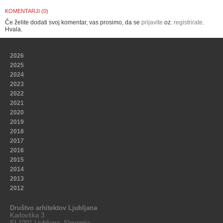
KOMENTARJI (0)
Če želite dodati svoj komentar, vas prosimo, da se
prijavite
oz.
registrirate
.
Hvala.
2026
2025
2024
2023
2022
2021
2020
2019
2018
2017
2016
2015
2014
2013
2012
Društvo arhitektov Ljubljana
Karlovška 3
SI-1001 Ljubljana, Slovenija