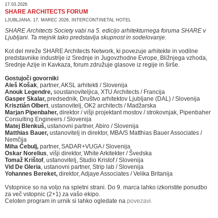
17.03.2026
SHARE ARCHITECTS FORUM
LJUBLJANA, 17. MAREC 2026, INTERCONTINETAL HOTEL
SHARE Architects Society vabi na 5. edicijo arhitekturnega foruma SHARE v
Ljubljani. Ta mejnik tako predstavlja skupnost in sodelovanje.
Kot del mreže SHARE Architects Network, ki povezuje arhitekte in vodilne
predstavnike industrije iz Srednje in Jugovzhodne Evrope, Bližnjega vzhoda,
Srednje Azije in Kavkaza, forum združuje glasove iz regije in širše.
Gostujoči govorniki
Aleš Košak
, partner, AKSL arhitekti / Slovenija
Anouk Legendre,
soustanoviteljica, XTU Architects / Francija
Gasper Skalar,
predsednik, Društvo arhitektov Ljubljane (DAL) / Slovenija
Krisztián Olbert
, ustanovitelj, OK2 architects / Madžarska
Marjan Pipenbaher,
direktor / višji projektant mostov / strokovnjak, Pipenbaher
Consulting Engineers / Slovenija
Matej Blenkuš,
ustanovni partner, Abiro / Slovenija
Matthias Bauer,
ustanovitelj in direktor, MBA/S Matthias Bauer Associates /
Nemčija
Miha Čebulj,
partner, SADAR+VUGA / Slovenija
Oskar Norelius
, višji direktor, White Arkitekter / Švedska
Tomaž Krištof
, ustanovitelj, Studio Kristof / Slovenija
Vid De Gleria
, ustanovni partner, Strip lab / Slovenija
Yohannes Bereket,
direktor, Adjaye Associates / Velika Britanija
Vstopnice so na voljo na spletni strani. Do 9. marca lahko izkoristite ponudbo
za več vstopnic (2+1) za vašo ekipo.
Celoten program in urnik si lahko ogledate na
povezavi.