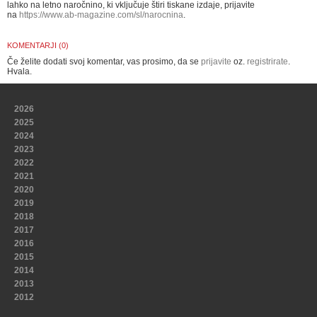
lahko na letno naročnino, ki vključuje štiri tiskane izdaje, prijavite
na
https://www.ab-magazine.com/sl/narocnina
.
KOMENTARJI (0)
Če želite dodati svoj komentar, vas prosimo, da se
prijavite
oz.
registrirate
.
Hvala.
2026
2025
2024
2023
2022
2021
2020
2019
2018
2017
2016
2015
2014
2013
2012