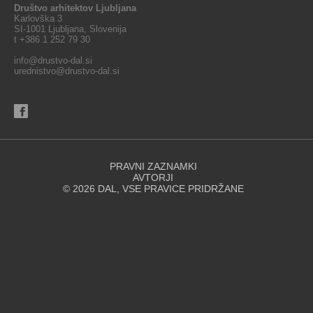
Društvo arhitektov Ljubljana
Karlovška 3
SI-1001 Ljubljana, Slovenija
t +386 1 252 79 30
info@drustvo-dal.si
urednistvo@drustvo-dal.si
PRAVNI ZAZNAMKI
AVTORJI
© 2026 DAL, VSE PRAVICE PRIDRŽANE
Spletna stran za svoje delovanje uporablja piškotke. Se strinjate z
uporabo piškotkov?
STRINJAM SE