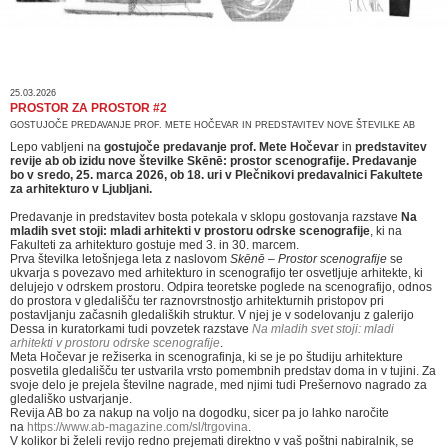
25.03.2026
PROSTOR ZA PROSTOR #2
GOSTUJOČE PREDAVANJE PROF. METE HOČEVAR IN PREDSTAVITEV NOVE ŠTEVILKE AB
Lepo vabljeni na
gostujoče predavanje prof. Mete Hočevar
in
predstavitev
revije ab ob izidu nove številke Skēnē: prostor scenografije. Predavanje
bo
v sredo, 25. marca 2026, ob 18. uri
v Plečnikovi predavalnici Fakultete
za arhitekturo v Ljubljani.
Predavanje in predstavitev bosta potekala
v
sklopu gostovanja razstave
Na
mladih svet stoji: mladi arhitekti v prostoru odrske scenografije
, ki na
Fakulteti za arhitekturo gostuje med 3. in 30. marcem.
Prva številka letošnjega leta z naslovom
Skēnē – Prostor scenografije
se
ukvarja s povezavo med arhitekturo in scenografijo ter osvetljuje arhitekte, ki
delujejo v odrskem prostoru. Odpira teoretske poglede na scenografijo, odnos
do prostora v gledališču ter raznovrstnostjo arhitekturnih pristopov pri
postavljanju začasnih gledaliških struktur. V njej je v sodelovanju z galerijo
Dessa in kuratorkami tudi povzetek razstave
Na mladih svet stoji: mladi
arhitekti v prostoru odrske scenografije
.
Meta Hočevar je režiserka in scenografinja, ki se je po študiju arhitekture
posvetila gledališču ter ustvarila vrsto pomembnih predstav doma in v tujini. Za
svoje delo je prejela številne nagrade, med njimi tudi
Prešernovo nagrado
za
gledališko ustvarjanje.
Revija AB bo za nakup na voljo na dogodku, sicer pa jo lahko naročite
na
https://www.ab-magazine.com/sl/trgovina
.
V kolikor bi želeli revijo redno prejemati direktno v vaš poštni nabiralnik, se