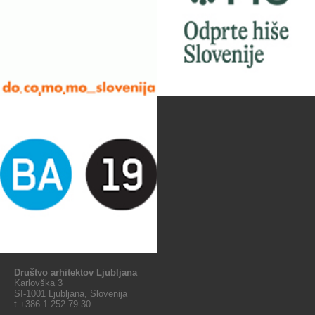
Društvo arhitektov Ljubljana
Karlovška 3
SI-1001 Ljubljana, Slovenija
t +386 1 252 79 30