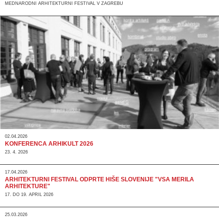
MEDNARODNI ARHITEKTURNI FESTIVAL V ZAGREBU
02.04.2026
KONFERENCA ARHIKULT 2026
23. 4. 2026
17.04.2026
ARHITEKTURNI FESTIVAL ODPRTE HIŠE SLOVENIJE "VSA MERILA
ARHITEKTURE"
17. DO 19. APRIL 2026
25.03.2026