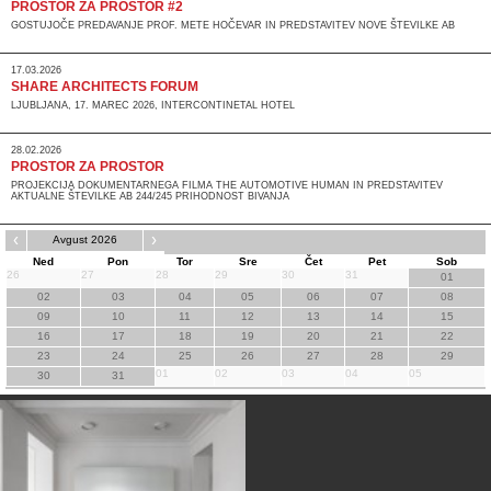
PROSTOR ZA PROSTOR #2
GOSTUJOČE PREDAVANJE PROF. METE HOČEVAR IN PREDSTAVITEV NOVE ŠTEVILKE AB
17.03.2026
SHARE ARCHITECTS FORUM
LJUBLJANA, 17. MAREC 2026, INTERCONTINETAL HOTEL
28.02.2026
PROSTOR ZA PROSTOR
PROJEKCIJA DOKUMENTARNEGA FILMA THE AUTOMOTIVE HUMAN IN PREDSTAVITEV
AKTUALNE ŠTEVILKE AB 244/245 PRIHODNOST BIVANJA
‹
›
Avgust 2026
Ned
Pon
Tor
Sre
Čet
Pet
Sob
26
27
28
29
30
31
01
02
03
04
05
06
07
08
09
10
11
12
13
14
15
16
17
18
19
20
21
22
23
24
25
26
27
28
29
01
02
03
04
05
30
31