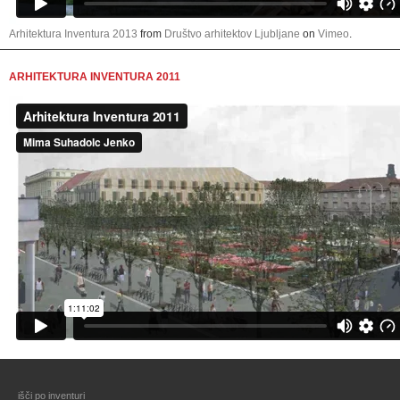
Arhitektura Inventura 2013
from
Društvo arhitektov Ljubljane
on
Vimeo
.
ARHITEKTURA INVENTURA 2011
išči po inventuri