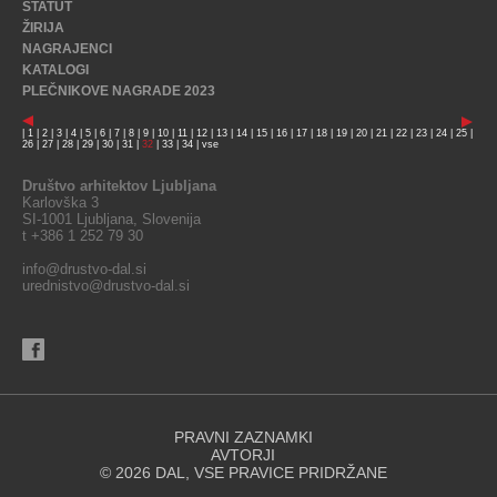
STATUT
ŽIRIJA
NAGRAJENCI
KATALOGI
PLEČNIKOVE NAGRADE 2023
|
1
|
2
|
3
|
4
|
5
|
6
|
7
|
8
|
9
|
10
|
11
|
12
|
13
|
14
|
15
|
16
|
17
|
18
|
19
|
20
|
21
|
22
|
23
|
24
|
25
|
26
|
27
|
28
|
29
|
30
|
31
|
32
|
33
|
34
|
vse
Društvo arhitektov Ljubljana
Karlovška 3
SI-1001 Ljubljana, Slovenija
t +386 1 252 79 30
info@drustvo-dal.si
urednistvo@drustvo-dal.si
PRAVNI ZAZNAMKI
AVTORJI
© 2026 DAL, VSE PRAVICE PRIDRŽANE