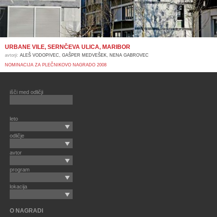
URBANE VILE, SERNČEVA ULICA, MARIBOR
avtorji:
ALEŠ VODOPIVEC, GAŠPER MEDVEŠEK, NENA GABROVEC
NOMINACIJA ZA PLEČNIKOVO NAGRADO 2008
išči med odličji
leto
odličje
avtor
program
lokacija
O NAGRADI