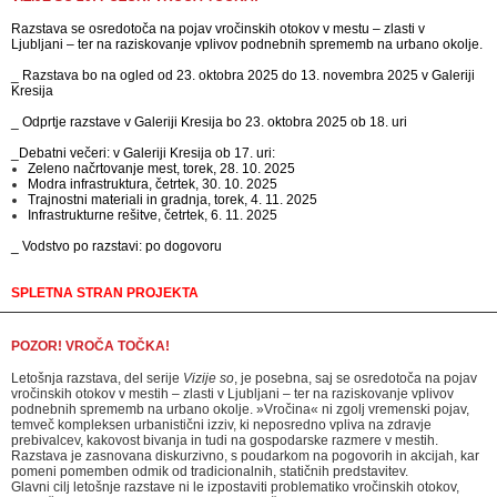
Razstava se osredotoča na pojav vročinskih otokov v mestu – zlasti v
Ljubljani – ter na raziskovanje vplivov podnebnih sprememb na urbano okolje.
_ Razstava bo na ogled od 23. oktobra 2025 do 13. novembra 2025 v Galeriji
Kresija
_ Odprtje razstave v Galeriji Kresija bo 23. oktobra 2025 ob 18. uri
_Debatni večeri: v Galeriji Kresija ob 17. uri:
Zeleno načrtovanje mest, torek, 28. 10. 2025
Modra infrastruktura, četrtek, 30. 10. 2025
Trajnostni materiali in gradnja, torek, 4. 11. 2025
Infrastrukturne rešitve, četrtek, 6. 11. 2025
_ Vodstvo po razstavi: po dogovoru
SPLETNA STRAN PROJEKTA
POZOR! VROČA TOČKA!
Letošnja razstava, del serije
Vizije so
, je posebna, saj se osredotoča na pojav
vročinskih otokov v mestih – zlasti v Ljubljani – ter na raziskovanje vplivov
podnebnih sprememb na urbano okolje. »Vročina« ni zgolj vremenski pojav,
temveč kompleksen urbanistični izziv, ki neposredno vpliva na zdravje
prebivalcev, kakovost bivanja in tudi na gospodarske razmere v mestih.
Razstava je zasnovana diskurzivno, s poudarkom na pogovorih in akcijah, kar
pomeni pomemben odmik od tradicionalnih, statičnih predstavitev.
Glavni cilj letošnje razstave ni le izpostaviti problematiko vročinskih otokov,