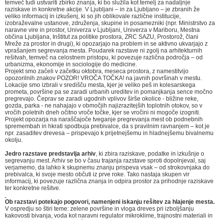
temveč tudi ustvariti zbirko znanja, ki bo služila kot temelj za nadaljnje
raziskave in konkretne akcije. V Ljubljani – in za Ljubljano – je zbranih že
veliko informacij in izkušenj, ki so jih oblikovale različne institucije,
izobraževalne ustanove, združenja, skupine in posamezniki (npr. Ministrstvo za
naravne vire in prostor, Univerza v Ljubljani, Univerza v Mariboru, Mestna
občina Ljubljana, Inštitut za politike prostora, ZRC SAZU, Prostorož, člani
Mreže za prostor in drugi), ki opozarjajo na problem in se aktivno ukvarjajo z
vprašanjem segrevanja mesta. Poudarek razstave ni zgolj na arhitekturnih
rešitvah, temveč na celostnem pristopu, ki povezuje različna področja – od
urbanizma, ekonomije in sociologije do medicine.
Projekt smo začeli v začetku oktobra, meseca prostora, z namestitvijo
opozorilnih znakov POZOR! VROČA TOČKA! na javnih površinah v mestu.
Lokacije smo izbrali v središču mesta, kjer je veliko peš in kolesarskega
prometa, površine pa se zaradi urbanih ureditev in pomanjkanja sence močno
pregrevajo. Čeprav se zaradi ugodnih vplivov širše okolice - bližine reke,
gozda, parka - ne nahajajo v območjih najizrazitejših toplotnih otokov, so v
vročih poletnih dneh očitno vroče točke, kjer se vročini ni mogoče izogniti.
Projekt opozarja na naraščajoče tveganje pregrevanja mest ob podnebnih
spremembah in hkrati spodbuja prebivalce, da s pravilnim ravnanjem – kot je
npr. zasaditev drevesa – prispevajo k prijetnejšemu in hladnejšemu bivalnemu
okolju.
Jedro razstave predstavlja arhiv
, ki zbira raziskave, podatke in izkušnje o
segrevanju mest. Arhiv se bo v času trajanja razstave sproti dopolnjeval, saj
verjamemo, da lahko k skupnemu znanju prispeva vsak – od strokovnjaka do
prebivalca, ki svoje mesto občuti iz prve roke. Tako nastaja skupen vir
informacij, ki povezuje različna znanja in odpira prostor za prihodnje raziskave
ter konkretne rešitve.
Ob razstavi potekajo pogovori, namenjeni iskanju rešitev za hlajenje mesta.
V ospredju so štiri teme: zelene površine in vloga dreves pri izboljšanju
kakovosti bivanja, voda kot naravni regulator mikroklime, trajnostni materiali in