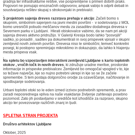
gradnja ter infrastrukturne rešitve, vse pospremljene s primeri dobrih praks.
Pogovori ne ponujajo enoznačnih odgovorov, ampak vabijo k odprti debati in
soustvarjanju rešitev skupaj s strokovnjaki in prebivalci.
S projektom sajenja dreves razstava prehaja v akcijo
: Začeli bomo s
skupnim, simbolnim sajenjem na javni mestni površini - v sodelovanju z MOL
bomo uresničili pobudo meščanov mestu za zasaditev dodatnega drevesa v
Severnem parku v Ljubljani. Hkrati obiskovalce vabimo, da se nam pri akciji
sajenja dreves aktivno pridružijo. V Galeriji Kresija bodo lahko "posvojili"
sadiko, jo posadili , saditev pa dokumentirali in svoj prispevek vpisali v skupni
zemljevid novih zelenih površin. Drevesa niso le simbolični, temveč konkretni
posegi, ki postopno spreminjajo mikroklimo in dokazujejo, da lahko k hlajenju
mesta prispeva vsak.
Na spletu bo vzpostavljen interaktivni zemljevid Ljubljane s karto toplotnih
otokov , vročih točk in novih dreves
, ki združuje uradne meritve, prostorske
informacije in prispevke prebivalcev. Zemljevid bo omogočal vpogled v to, kje
so težave največje, kje so nujno potrebni ukrepi in kje so se že začele
spremembe. S tem postaja dolgoročno orodje za ozaveščanje, načrtovanje in
spodbujanje sodelovanja.
Urbani toplotni otoki so le eden izmed izzivov podnebnih sprememb, a prav
zaradi neposrednega vpliva na naše vsakdanje življenje zahtevajo posebno
pozornost. Zato jih postavljamo v središče kot izhodišče za razpravo, skupno
akcijo ter povezovanje različnih znanj in ljudi.
SPLETNA STRAN PROJEKTA
Društvo arhitektov Ljubljane
Oktober, 2025