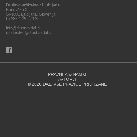
Društvo arhitektov Ljubljana
Karlovška 3
SI-1001 Ljubljana, Slovenija
t +386 1 252 79 30
info@drustvo-dal.si
urednistvo@drustvo-dal.si
PRAVNI ZAZNAMKI
AVTORJI
© 2026 DAL, VSE PRAVICE PRIDRŽANE
Spletna stran za svoje delovanje uporablja piškotke. Se strinjate z
uporabo piškotkov?
STRINJAM SE