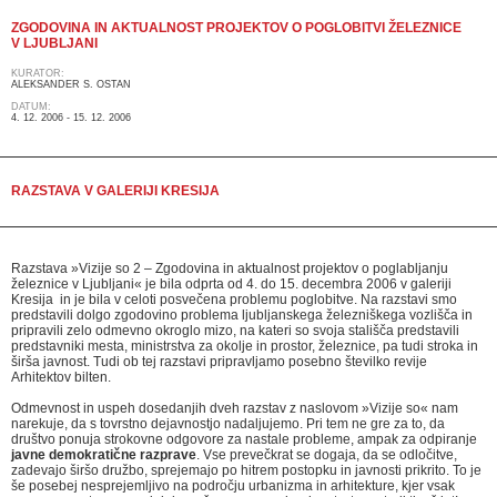
ZGODOVINA IN AKTUALNOST PROJEKTOV O POGLOBITVI ŽELEZNICE
V LJUBLJANI
KURATOR:
ALEKSANDER S. OSTAN
DATUM:
4. 12. 2006 - 15. 12. 2006
RAZSTAVA V GALERIJI KRESIJA
Razstava »Vizije so 2 – Zgodovina in aktualnost projektov o poglabljanju
železnice v Ljubljani« je bila odprta od 4. do 15. decembra 2006 v galeriji
Kresija in je bila v celoti posvečena problemu poglobitve. Na razstavi smo
predstavili dolgo zgodovino problema ljubljanskega železniškega vozlišča in
pripravili zelo odmevno okroglo mizo, na kateri so svoja stališča predstavili
predstavniki mesta, ministrstva za okolje in prostor, železnice, pa tudi stroka in
širša javnost. Tudi ob tej razstavi pripravljamo posebno številko revije
Arhitektov bilten.
Odmevnost in uspeh dosedanjih dveh razstav z naslovom »Vizije so« nam
narekuje, da s tovrstno dejavnostjo nadaljujemo. Pri tem ne gre za to, da
društvo ponuja strokovne odgovore za nastale probleme, ampak za odpiranje
javne demokratične razprave
. Vse prevečkrat se dogaja, da se odločitve,
zadevajo širšo družbo, sprejemajo po hitrem postopku in javnosti prikrito. To je
še posebej nesprejemljivo na področju urbanizma in arhitekture, kjer vsak