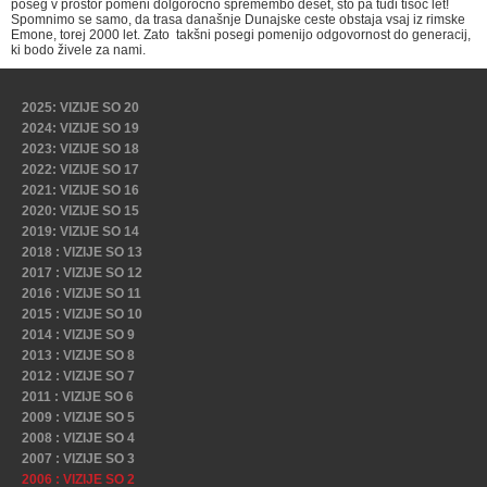
poseg v prostor pomeni dolgoročno spremembo deset, sto pa tudi tisoč let!
Spomnimo se samo, da trasa današnje Dunajske ceste obstaja vsaj iz rimske
Emone, torej 2000 let. Zato takšni posegi pomenijo odgovornost do generacij,
ki bodo živele za nami.
2025: VIZIJE SO 20
2024: VIZIJE SO 19
2023: VIZIJE SO 18
2022: VIZIJE SO 17
2021: VIZIJE SO 16
2020: VIZIJE SO 15
2019: VIZIJE SO 14
2018 : VIZIJE SO 13
2017 : VIZIJE SO 12
2016 : VIZIJE SO 11
2015 : VIZIJE SO 10
2014 : VIZIJE SO 9
2013 : VIZIJE SO 8
2012 : VIZIJE SO 7
2011 : VIZIJE SO 6
2009 : VIZIJE SO 5
2008 : VIZIJE SO 4
2007 : VIZIJE SO 3
2006 : VIZIJE SO 2