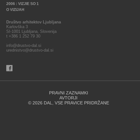
2006 : VIZJIE SO 1
O VIZIJAH
Društvo arhitektov Ljubljana
Karlovška 3
SI-1001 Ljubljana, Slovenija
t +386 1 252 79 30
info@drustvo-dal.si
urednistvo@drustvo-dal.si
PRAVNI ZAZNAMKI
AVTORJI
© 2026 DAL, VSE PRAVICE PRIDRŽANE