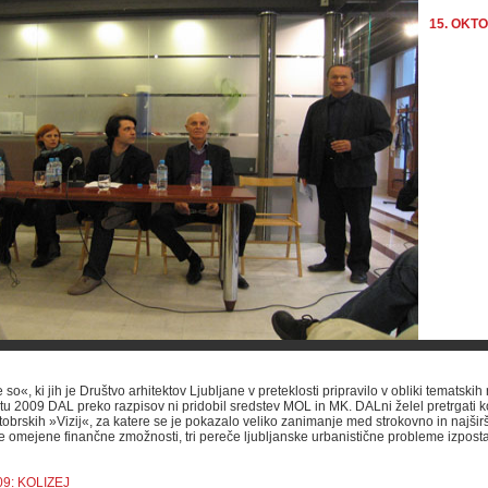
15. OKT
 so«, ki jih je Društvo arhitektov Ljubljane v preteklosti pripravilo v obliki tematskih 
etu 2009 DAL preko razpisov ni pridobil sredstev MOL in MK. DALni želel pretrgati k
tobrskih »Vizij«, za katere se je pokazalo veliko zanimanje med strokovno in najširš
je omejene finančne zmožnosti, tri pereče ljubljanske urbanistične probleme izposta
9: KOLIZEJ