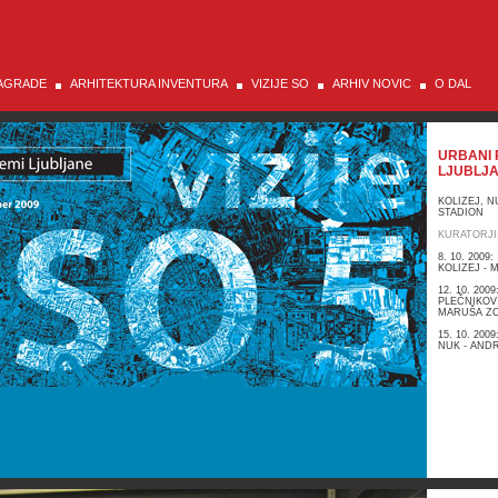
AGRADE
ARHITEKTURA INVENTURA
VIZIJE SO
ARHIV NOVIC
O DAL
URBANI 
LJUBLJ
KOLIZEJ, N
STADION
KURATORJI
8. 10. 2009:
KOLIZEJ - 
12. 10. 2009
PLEČNIKOV
MARUŠA Z
15. 10. 2009
NUK - AND