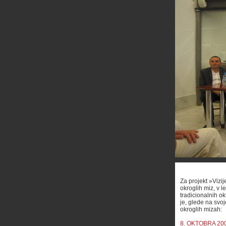
Za projekt »Vizije
okroglih miz, v l
tradicionalnih ok
je, glede na svo
okroglih mizah:
8. OKTOBRA 200