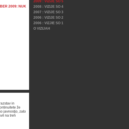
2009 : VIZIJE SO 5
OBER 2009: NUK
2008 : VIZIJE SO 4
2007 : VIZIJE SO 3
2006 : VIZIJE SO 2
2006 : VIZJIE SO 1
O VIZIJAH
razstav in
ontinuitete že
o javnostjo, zato
vil na treh