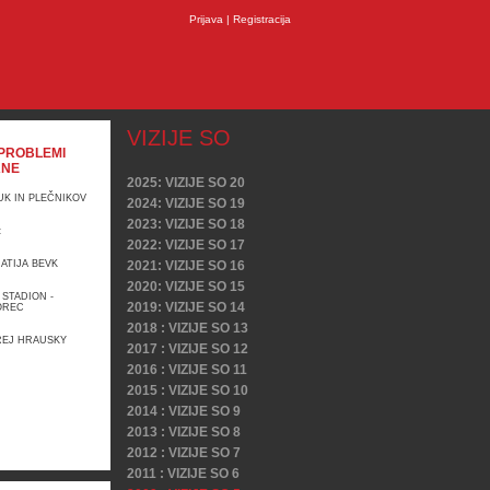
Prijava
|
Registracija
VIZIJE SO
PROBLEMI
ANE
2025: VIZIJE SO 20
UK IN PLEČNIKOV
2024: VIZIJE SO 19
2023: VIZIJE SO 18
:
2022: VIZIJE SO 17
MATIJA BEVK
2021: VIZIJE SO 16
2020: VIZIJE SO 15
:
 STADION -
2019: VIZIJE SO 14
OREC
2018 : VIZIJE SO 13
:
REJ HRAUSKY
2017 : VIZIJE SO 12
2016 : VIZIJE SO 11
2015 : VIZIJE SO 10
2014 : VIZIJE SO 9
2013 : VIZIJE SO 8
2012 : VIZIJE SO 7
2011 : VIZIJE SO 6