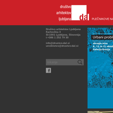
PLEČNIKOVE N
Društvo arhitektov Ljubljana
Karlovška 3
SI-1001 Ljubljana, Slovenija
t +386 1 252 79 30
info@drustvo-dal.si
urednistvo@drustvo-dal.si