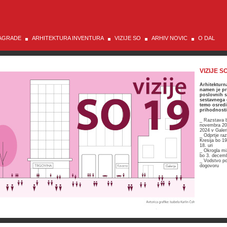
AGRADE
ARHITEKTURA INVENTURA
VIZIJE SO
ARHIV NOVIC
O DAL
VIZIJE S
Arhitekturna
namen je pr
poslovnih s
sestavnega
temo osredi
prihodnosti
_ Razstava b
novembra 20
2024 v Galeri
_ Odprtje raz
Kresija bo 1
18. uri
_ Okrogla miz
bo 3. decemb
_ Vodstvo po
dogovoru