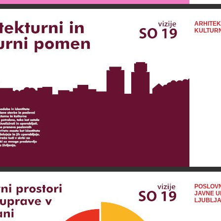
ARHITEK
KULTURN
POSLOVN
JAVNE U
LJUBLJA