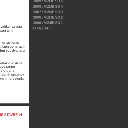
2009 : VIZIJE SO 5
2008 : VIZIJE SO 4
2007 : VIZIJE SO 3
2006 : VIZIJE SO 2
2006 : VIZJIE SO 1
 vidike razvoja
O VIZIJAH
vani temi
ter življenju
ličnih generacij,
bni soustvarjalci
časa pripravlja
 povezanim
čne organe
 vladnih organov
jemnih prostorih,
E STAVBE IN