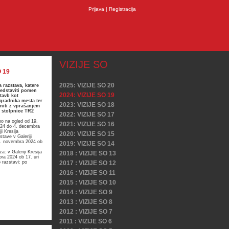
Prijava
|
Registracija
VIZIJE SO
O 19
2025: VIZIJE SO 20
 razstava, katere
edstaviti pomen
2024: VIZIJE SO 19
tavb kot
gradnika mesta ter
2023: VIZIJE SO 18
niti z vprašanjem
 stolpnice TR2
2022: VIZIJE SO 17
o na ogled od 19.
2021: VIZIJE SO 16
24 do 4. decembra
ji Kresija
2020: VIZIJE SO 15
stave v Galeriji
9. novembra 2024 ob
2019: VIZIJE SO 14
a: v Galeriji Kresija
2018 : VIZIJE SO 13
ra 2024 ob 17. uri
 razstavi: po
2017 : VIZIJE SO 12
2016 : VIZIJE SO 11
2015 : VIZIJE SO 10
2014 : VIZIJE SO 9
2013 : VIZIJE SO 8
2012 : VIZIJE SO 7
2011 : VIZIJE SO 6