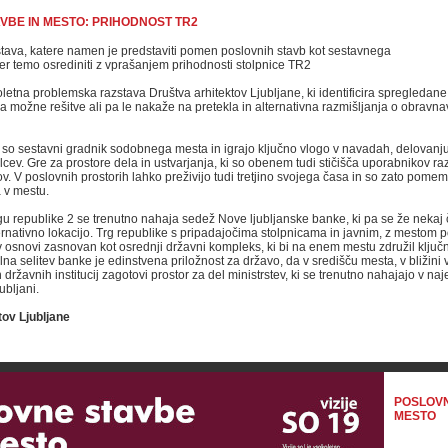
VBE IN MESTO: PRIHODNOST TR2
stava, katere namen je predstaviti pomen poslovnih stavb kot sestavnega
er temo osrediniti z vprašanjem prihodnosti stolpnice TR2
oletna problemska razstava Društva arhitektov Ljubljane, ki identificira spregledane
a možne rešitve ali pa le nakaže na pretekla in alternativna razmišljanja o obravna
so sestavni gradnik sodobnega mesta in igrajo ključno vlogo v navadah, delovanju 
cev. Gre za prostore dela in ustvarjanja, ki so obenem tudi stičišča uporabnikov raz
v. V poslovnih prostorih lahko preživijo tudi tretjino svojega časa in so zato pomem
a v mestu.
rgu republike 2 se trenutno nahaja sedež Nove ljubljanske banke, ki pa se že nekaj 
ternativno lokacijo. Trg republike s pripadajočima stolpnicama in javnim, z mestom
l v osnovi zasnovan kot osrednji državni kompleks, ki bi na enem mestu združil klju
lna selitev banke je edinstvena priložnost za državo, da v središču mesta, v bližini
h državnih institucij zagotovi prostor za del ministrstev, ki se trenutno nahajajo v na
ubljani.
tov Ljubljane
POSLOVN
MESTO