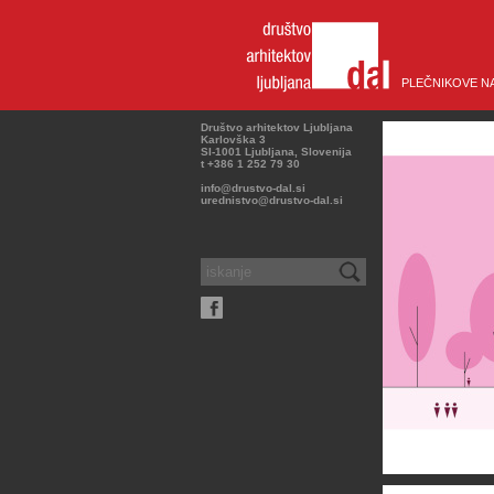
PLEČNIKOVE N
Društvo arhitektov Ljubljana
Karlovška 3
SI-1001 Ljubljana, Slovenija
t +386 1 252 79 30
info@drustvo-dal.si
urednistvo@drustvo-dal.si