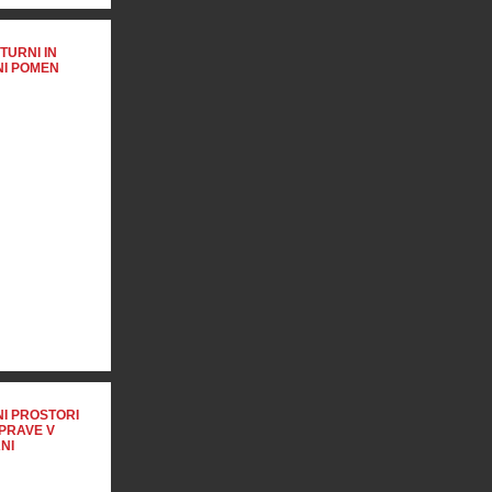
TURNI IN
I POMEN
I PROSTORI
PRAVE V
NI