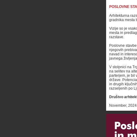
POSLOVNE STA
Arhitekturna raz
gradnika mesta t
Vizije so je vsak
mesta in predlag
razstave.
Poslovne stavbe 
njegovih prebival
navad in intereso
javnega življenj
V stolpnici na T
na selitev na al
parterjem, je bi
države. Potencia
in drugih ključni
razseljenih po Lj
Društvo arhitek
November, 2024