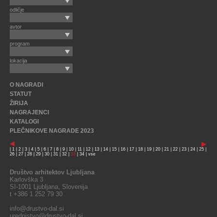
odličje
avtor
program
lokacija
O NAGRADI
STATUT
ŽIRIJA
NAGRAJENCI
KATALOGI
PLEČNIKOVE NAGRADE 2023
|
1
|
2
|
3
|
4
|
5
|
6
|
7
|
8
|
9
|
10
|
11
|
12
|
13
|
14
|
15
|
16
|
17
|
18
|
19
|
20
|
21
|
22
|
23
|
24
|
25
|
26
|
27
|
28
|
29
|
30
|
31
|
32
|
33
|
34
|
vse
Društvo arhitektov Ljubljana
Karlovška 3
SI-1001 Ljubljana, Slovenija
t +386 1 252 79 30
info@drustvo-dal.si
urednistvo@drustvo-dal.si