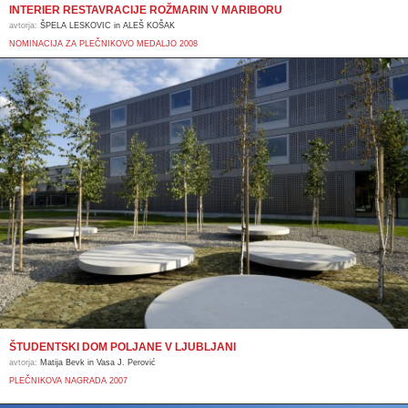
INTERIER RESTAVRACIJE ROŽMARIN V MARIBORU
avtorja:
ŠPELA LESKOVIC in ALEŠ KOŠAK
NOMINACIJA ZA PLEČNIKOVO MEDALJO 2008
ŠTUDENTSKI DOM POLJANE V LJUBLJANI
avtorja:
Matija Bevk in Vasa J. Perović
PLEČNIKOVA NAGRADA 2007