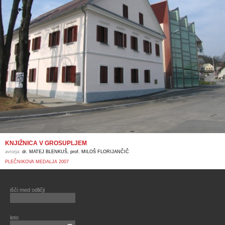
KNJIŽNICA V GROSUPLJEM
avtorja:
dr. MATEJ BLENKUŠ, prof. MILOŠ FLORIJANČIČ
PLEČNIKOVA MEDALJA 2007
išči med odličji
leto