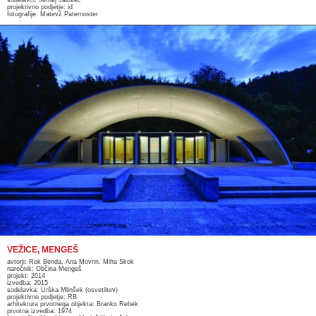
sodelavci: Jernej Jalovec
projektivno podjetje: id
fotografije: Matevž Paternoster
VEŽICE, MENGEŠ
avtorji: Rok Benda, Ana Movrin, Miha Skok
naročnik: Občina Mengeš
projekt: 2014
izvedba: 2015
sodelavka: Urška Mlinšek (osvetlitev)
projektivno podjetje: RB
arhitektura prvotnega objekta: Branko Rebek
prvotna izvedba: 1974