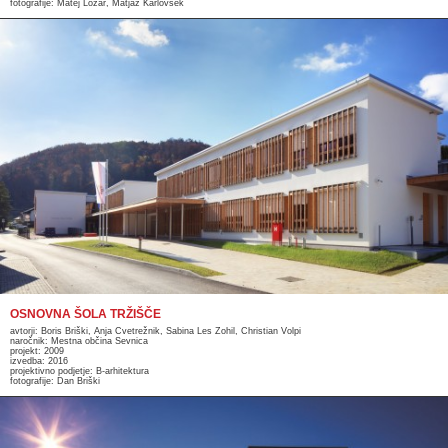
fotografije: Matej Lozar, Matjaž Karlovšek
OSNOVNA ŠOLA TRŽIŠČE
avtorji: Boris Briški, Anja Cvetrežnik, Sabina Les Zohil, Christian Volpi
naročnik: Mestna občina Sevnica
projekt: 2009
izvedba: 2016
projektivno podjetje: B-arhitektura
fotografije: Dan Briški