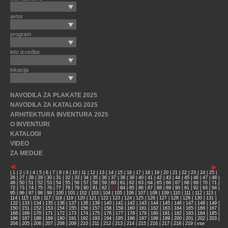
avtor
program
leto izvedbe
lokacija
NAVODILA ZA PLAKATE 2025
NAVODILA ZA KATALOG 2025
ARHITEKTURA INVENTURA 2025
O INVENTURI
KATALOGI
VIDEO
ZA MEDIJE
|
1
|
2
|
3
|
4
|
5
|
6
|
7
|
8
|
9
|
10
|
11
|
12
|
13
|
14
|
15
|
16
|
17
|
18
|
19
|
20
|
21
|
22
|
23
|
24
|
25
|
26
|
27
|
28
|
29
|
30
|
31
|
32
|
33
|
34
|
35
|
36
|
37
|
38
|
39
|
40
|
41
|
42
|
43
|
44
|
45
|
46
|
47
|
48
|
49
|
50
|
51
|
52
|
53
|
54
|
55
|
56
|
57
|
58
|
59
|
60
|
61
|
62
|
63
|
64
|
65
|
66
|
67
|
68
|
69
|
70
|
71
|
72
|
73
|
74
|
75
|
76
|
77
|
78
|
79
|
80
|
81
|
82
|
83
|
84
|
85
|
86
|
87
|
88
|
89
|
90
|
91
|
92
|
93
|
94
|
95
|
96
|
97
|
98
|
99
|
100
|
101
|
102
|
103
|
104
|
105
|
106
|
107
|
108
|
109
|
110
|
111
|
112
|
113
|
114
|
115
|
116
|
117
|
118
|
119
|
120
|
121
|
122
|
123
|
124
|
125
|
126
|
127
|
128
|
129
|
130
|
131
|
132
|
133
|
134
|
135
|
136
|
137
|
138
|
139
|
140
|
141
|
142
|
143
|
144
|
145
|
146
|
147
|
148
|
149
|
150
|
151
|
152
|
153
|
154
|
155
|
156
|
157
|
158
|
159
|
160
|
161
|
162
|
163
|
164
|
165
|
166
|
167
|
168
|
169
|
170
|
171
|
172
|
173
|
174
|
175
|
176
|
177
|
178
|
179
|
180
|
181
|
182
|
183
|
184
|
185
|
186
|
187
|
188
|
189
|
190
|
191
|
192
|
193
|
194
|
195
|
196
|
197
|
198
|
199
|
200
|
201
|
202
|
203
|
204
|
205
|
206
|
207
|
208
|
209
|
210
|
211
|
212
|
213
|
214
|
215
|
216
|
217
|
218
|
219
|
vse