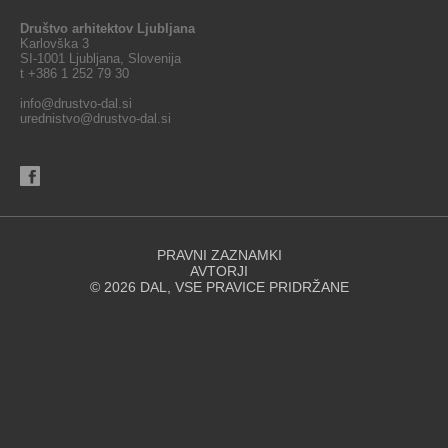
Društvo arhitektov Ljubljana
Karlovška 3
SI-1001 Ljubljana, Slovenija
t +386 1 252 79 30
info@drustvo-dal.si
urednistvo@drustvo-dal.si
PRAVNI ZAZNAMKI
AVTORJI
© 2026 DAL, VSE PRAVICE PRIDRŽANE
Spletna stran za svoje delovanje uporablja piškotke. Se strinjate z
uporabo piškotkov?