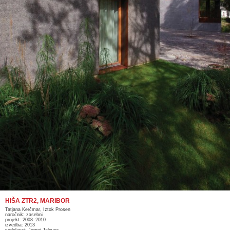
HIŠA ZTR2, MARIBOR
Tatjana Kerčmar, Iztok Prosen
naročnik: zasebni
projekt: 2008–2010
izvedba: 2013