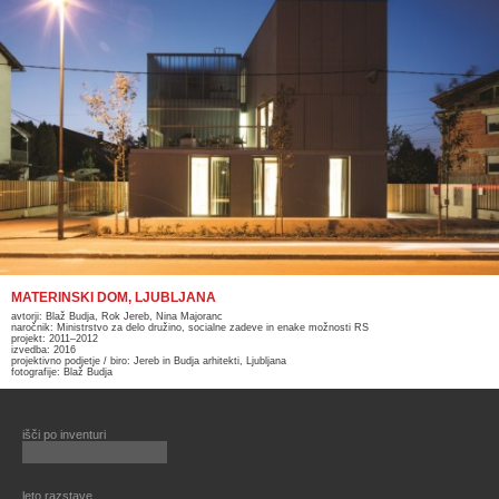
MATERINSKI DOM, LJUBLJANA
avtorji: Blaž Budja, Rok Jereb, Nina Majoranc
naročnik: Ministrstvo za delo družino, socialne zadeve in enake možnosti RS
projekt: 2011–2012
izvedba: 2016
projektivno podjetje / biro: Jereb in Budja arhitekti, Ljubljana
fotografije: Blaž Budja
išči po inventuri
leto razstave