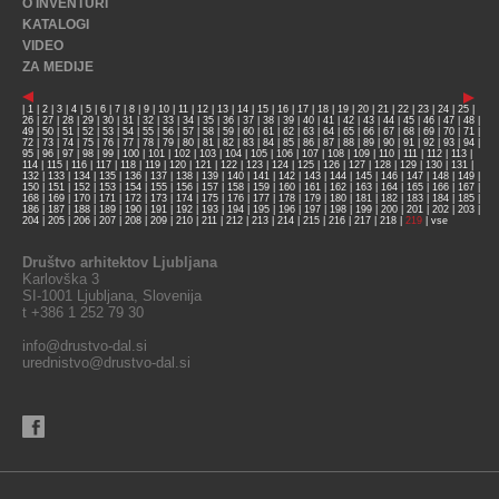
O INVENTURI
KATALOGI
VIDEO
ZA MEDIJE
|
1
|
2
|
3
|
4
|
5
|
6
|
7
|
8
|
9
|
10
|
11
|
12
|
13
|
14
|
15
|
16
|
17
|
18
|
19
|
20
|
21
|
22
|
23
|
24
|
25
|
26
|
27
|
28
|
29
|
30
|
31
|
32
|
33
|
34
|
35
|
36
|
37
|
38
|
39
|
40
|
41
|
42
|
43
|
44
|
45
|
46
|
47
|
48
|
49
|
50
|
51
|
52
|
53
|
54
|
55
|
56
|
57
|
58
|
59
|
60
|
61
|
62
|
63
|
64
|
65
|
66
|
67
|
68
|
69
|
70
|
71
|
72
|
73
|
74
|
75
|
76
|
77
|
78
|
79
|
80
|
81
|
82
|
83
|
84
|
85
|
86
|
87
|
88
|
89
|
90
|
91
|
92
|
93
|
94
|
95
|
96
|
97
|
98
|
99
|
100
|
101
|
102
|
103
|
104
|
105
|
106
|
107
|
108
|
109
|
110
|
111
|
112
|
113
|
114
|
115
|
116
|
117
|
118
|
119
|
120
|
121
|
122
|
123
|
124
|
125
|
126
|
127
|
128
|
129
|
130
|
131
|
132
|
133
|
134
|
135
|
136
|
137
|
138
|
139
|
140
|
141
|
142
|
143
|
144
|
145
|
146
|
147
|
148
|
149
|
150
|
151
|
152
|
153
|
154
|
155
|
156
|
157
|
158
|
159
|
160
|
161
|
162
|
163
|
164
|
165
|
166
|
167
|
168
|
169
|
170
|
171
|
172
|
173
|
174
|
175
|
176
|
177
|
178
|
179
|
180
|
181
|
182
|
183
|
184
|
185
|
186
|
187
|
188
|
189
|
190
|
191
|
192
|
193
|
194
|
195
|
196
|
197
|
198
|
199
|
200
|
201
|
202
|
203
|
204
|
205
|
206
|
207
|
208
|
209
|
210
|
211
|
212
|
213
|
214
|
215
|
216
|
217
|
218
|
219
|
vse
Društvo arhitektov Ljubljana
Karlovška 3
SI-1001 Ljubljana, Slovenija
t +386 1 252 79 30
info@drustvo-dal.si
urednistvo@drustvo-dal.si