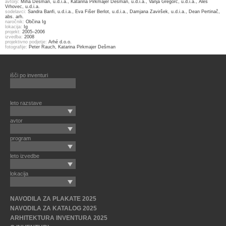
avtorji:
Miha Dešman, u.d.i.a., Katarina Pirkmajer Dešman, u.d.i.a., Vanja Gregorc, u.d.i.a., Aleš
Vrhovec, u.d.i.a.
sodelavci:
Sandra Banfi, u.d.i.a., Eva Fišer Berlot, u.d.i.a., Damjana Zaviršek, u.d.i.a., Dean Pertinač,
abs. arh.
naročnik:
Občina Ig
lokacija:
Ig
projekt:
2005–2006
izvedba:
2008
projektivno podjetje:
Arhé d.o.o.
fotografije:
Peter Rauch, Katarina Pirkmajer Dešman
išči po inventuri
leto razstave
avtor
program
leto izvedbe
lokacija
NAVODILA ZA PLAKATE 2025
NAVODILA ZA KATALOG 2025
ARHITEKTURA INVENTURA 2025