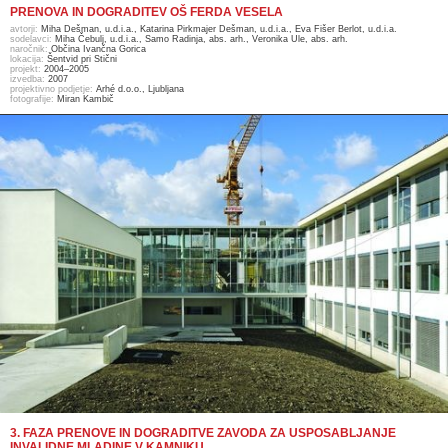
PRENOVA IN DOGRADITEV OŠ FERDA VESELA
avtorji:
Miha Dešman, u.d.i.a., Katarina Pirkmajer Dešman, u.d.i.a., Eva Fišer Berlot, u.d.i.a.
sodelavci:
Miha Čebulj, u.d.i.a., Samo Radinja, abs. arh., Veronika Ule, abs. arh.
naročnik:
Občina Ivančna Gorica
lokacija:
Šentvid pri Stični
projekt:
2004–2005
izvedba:
2007
projektivno podjetje:
Arhé d.o.o., Ljubljana
fotografije:
Miran Kambič
3. FAZA PRENOVE IN DOGRADITVE ZAVODA ZA USPOSABLJANJE
INVALIDNE MLADINE V KAMNIKU