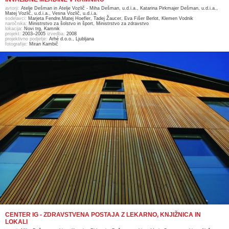
avtorji:
Atelje Dešman in Atelje Vozlič - Miha Dešman, u.d.i.a., Katarina Pirkmajer Dešman, u.d.i.a.,
Matej Vozlič, u.d.i.a., Vesna Vozlič, u.d.i.a.
sodelavci:
Marjeta Fendre,Matej Hoefler, Tadej Žaucer, Eva Fišer Berlot, Klemen Vodnik
naročnika:
Ministrstvo za šolstvo in šport, Ministrstvo za zdravstvo
lokacija:
Novi trg, Kamnik
projekt:
2003–2005
izvedba:
2008
projektivno podjetje:
Arhé d.o.o., Ljubljana
fotografije:
Miran Kambič
CENTER IG - ZDRAVSTVENA POSTAJA Z LEKARNO, KNJIŽNICA IN
LOKALI