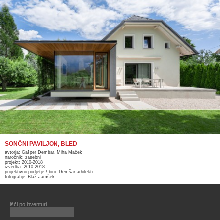
SONČNI PAVILJON, BLED
avtorja: Gašper Demšar, Miha Maček
naročnik: zasebni
projekt: 2010-2018
izvedba: 2010-2018
projektivno podjetje / biro: Demšar arhitekti
fotografije: Blaž Jamšek
išči po inventuri