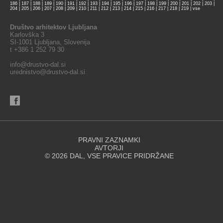
186
|
187
|
188
|
189
|
190
|
191
|
192
|
193
|
194
|
195
|
196
|
197
|
198
|
199
|
200
|
201
|
202
|
203
|
204
|
205
|
206
|
207
|
208
|
209
|
210
|
211
|
212
|
213
|
214
|
215
|
216
|
217
|
218
|
219
|
vse
Društvo arhitektov Ljubljana
Karlovška 3
SI-1001 Ljubljana, Slovenija
t +386 1 252 79 30
info@drustvo-dal.si
urednistvo@drustvo-dal.si
PRAVNI ZAZNAMKI
AVTORJI
© 2026 DAL, VSE PRAVICE PRIDRŽANE
Spletna stran za svoje delovanje uporablja piškotke. Se strinjate z