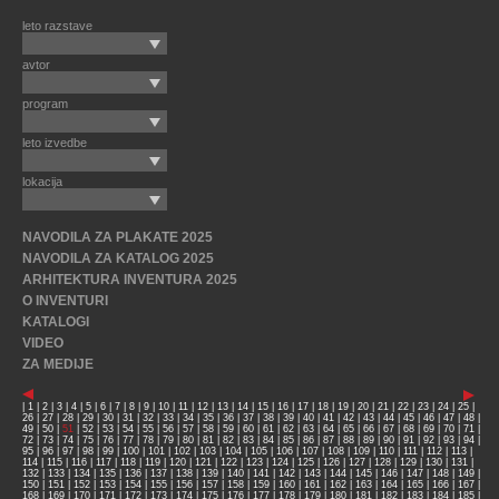
leto razstave
avtor
program
leto izvedbe
lokacija
NAVODILA ZA PLAKATE 2025
NAVODILA ZA KATALOG 2025
ARHITEKTURA INVENTURA 2025
O INVENTURI
KATALOGI
VIDEO
ZA MEDIJE
|
1
|
2
|
3
|
4
|
5
|
6
|
7
|
8
|
9
|
10
|
11
|
12
|
13
|
14
|
15
|
16
|
17
|
18
|
19
|
20
|
21
|
22
|
23
|
24
|
25
|
26
|
27
|
28
|
29
|
30
|
31
|
32
|
33
|
34
|
35
|
36
|
37
|
38
|
39
|
40
|
41
|
42
|
43
|
44
|
45
|
46
|
47
|
48
|
49
|
50
|
51
|
52
|
53
|
54
|
55
|
56
|
57
|
58
|
59
|
60
|
61
|
62
|
63
|
64
|
65
|
66
|
67
|
68
|
69
|
70
|
71
|
72
|
73
|
74
|
75
|
76
|
77
|
78
|
79
|
80
|
81
|
82
|
83
|
84
|
85
|
86
|
87
|
88
|
89
|
90
|
91
|
92
|
93
|
94
|
95
|
96
|
97
|
98
|
99
|
100
|
101
|
102
|
103
|
104
|
105
|
106
|
107
|
108
|
109
|
110
|
111
|
112
|
113
|
114
|
115
|
116
|
117
|
118
|
119
|
120
|
121
|
122
|
123
|
124
|
125
|
126
|
127
|
128
|
129
|
130
|
131
|
132
|
133
|
134
|
135
|
136
|
137
|
138
|
139
|
140
|
141
|
142
|
143
|
144
|
145
|
146
|
147
|
148
|
149
|
150
|
151
|
152
|
153
|
154
|
155
|
156
|
157
|
158
|
159
|
160
|
161
|
162
|
163
|
164
|
165
|
166
|
167
|
168
|
169
|
170
|
171
|
172
|
173
|
174
|
175
|
176
|
177
|
178
|
179
|
180
|
181
|
182
|
183
|
184
|
185
|