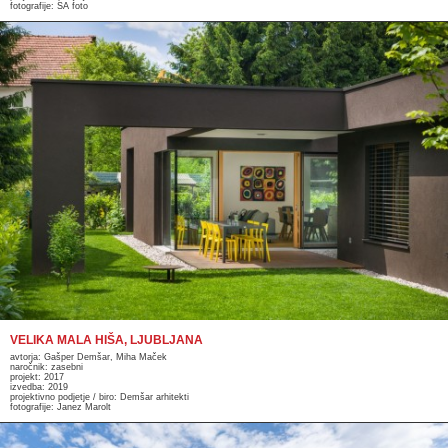
fotografije: SA foto
VELIKA MALA HIŠA, LJUBLJANA
avtorja: Gašper Demšar, Miha Maček
naročnik: zasebni
projekt: 2017
izvedba: 2019
projektivno podjetje / biro: Demšar arhitekti
fotografije: Janez Marolt