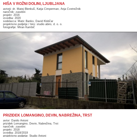
HIŠA V ROŽNI DOLINI, LJUBLJANA
avtorji: dr. Matej Blenkuš, Katja Cimperman, Anja Cvetrežnik
naročnik: zasebni
projekt: 2016
izvedba: 2020
sodelavca: Matic Banko, David Klobčar
projektivno podjetje / biro: studio abiro, d. o. o.
fotografije: Miran Kambič
PRIZIDEK LOMANGINO, DEVIN, NABREŽINA, TRST
avtor:
Danilo Antoni
prizidek Lomangino, Devin, Nabrežina, Trst
naročnik: zasebni
projekt: 2018
izvedba: 2018/2019
projektivno podjetje: Studio Antoni