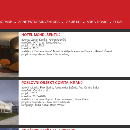
AGRADE
ARHITEKTURA INVENTURA
VIZIJE SO
ARHIV NOVIC
O DAL
HOTEL MOND, ŠENTILJ
avtorja: Zoran Đuričić, Goran Đuričić
naročnik: HIT d. d., Nova Gorica
projekt: 2015–2016
izvedba: 2016
sodelavci: Barbara Kovač Myint, Natalija Nanevska Đuričić, Matevž Česnik
projektivno podjetje / biro: Omnia arhing
POSLOVNI OBJEKT COMITA, KRANJ
avtorji: Monika Fink-Serša, Aleksander Lužnik, Ana Ocvirk Šafar
naročnik: Comita d. d.
projekt: 2015
izvedba: 2015–2016
sodelavci: Barbara Klopčič, Eva Senekovič, Boris Vranić
projektivno podjetje / biro: nava arhitekti
fotografije: Mitja Kobal, Boris Vranić