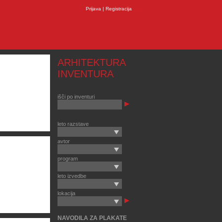
Prijava
|
Registracija
ARHITEKTURA
INVENTURA
išči po inventuri
leto razstave
avtor
program
leto izvedbe
lokacija
NAVODILA ZA PLAKATE