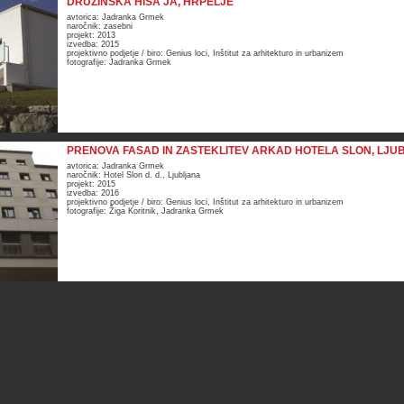
DRUŽINSKA HIŠA JA, HRPELJE
avtorica: Jadranka Grmek
naročnik: zasebni
projekt: 2013
izvedba: 2015
projektivno podjetje / biro: Genius loci, Inštitut za arhitekturo in urbanizem
fotografije: Jadranka Grmek
PRENOVA FASAD IN ZASTEKLITEV ARKAD HOTELA SLON, LJU
avtorica: Jadranka Grmek
naročnik: Hotel Slon d. d., Ljubljana
projekt: 2015
izvedba: 2016
projektivno podjetje / biro: Genius loci, Inštitut za arhitekturo in urbanizem
fotografije: Žiga Koritnik, Jadranka Grmek