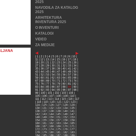
2025
NAVODILA ZA KATALOG
2025
ARHITEKTURA
INVENTURA 2025
O INVENTURI
KATALOGI
VIDEO
ZA MEDIJE
BLJANA
|
1
|
2
|
3
|
4
|
5
|
6
|
7
|
8
|
9
|
10
|
11
|
12
|
13
|
14
|
15
|
16
|
17
|
18
|
19
|
20
|
21
|
22
|
23
|
24
|
25
|
26
|
27
|
28
|
29
|
30
|
31
|
32
|
33
|
34
|
35
|
36
|
37
|
38
|
39
|
40
|
41
|
42
|
43
|
44
|
45
|
46
|
47
|
48
|
49
|
50
|
51
|
52
|
53
|
54
|
55
|
56
|
57
|
58
|
59
|
60
|
61
|
62
|
63
|
64
|
65
|
66
|
67
|
68
|
69
|
70
|
71
|
72
|
73
|
74
|
75
|
76
|
77
|
78
|
79
|
80
|
81
|
82
|
83
|
84
|
85
|
86
|
87
|
88
|
89
|
90
|
91
|
92
|
93
|
94
|
95
|
96
|
97
|
98
|
99
|
100
|
101
|
102
|
103
|
104
|
105
|
106
|
107
|
108
|
109
|
110
|
111
|
112
|
113
|
114
|
115
|
116
|
117
|
118
|
119
|
120
|
121
|
122
|
123
|
124
|
125
|
126
|
127
|
128
|
129
|
130
|
131
|
132
|
133
|
134
|
135
|
136
|
137
|
138
|
139
|
140
|
141
|
142
|
143
|
144
|
145
|
146
|
147
|
148
|
149
|
150
|
151
|
152
|
153
|
154
|
155
|
156
|
157
|
158
|
159
|
160
|
161
|
162
|
163
|
164
|
165
|
166
|
167
|
168
|
169
|
170
|
171
|
172
|
173
|
174
|
175
|
176
|
177
|
178
|
179
|
180
|
181
|
182
|
183
|
184
|
185
|
186
|
187
|
188
|
189
|