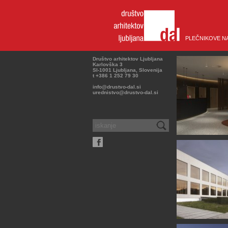
PLEČNIKOVE N
Društvo arhitektov Ljubljana
Karlovška 3
SI-1001 Ljubljana, Slovenija
t +386 1 252 79 30
info@drustvo-dal.si
urednistvo@drustvo-dal.si