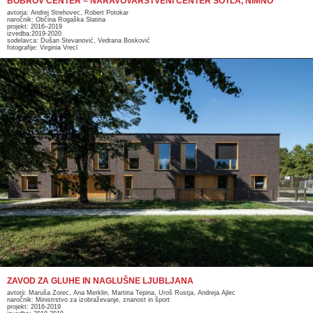
BOBROV CENTER – NARAVOVARSTVENI CENTER SOTLA, NIMNO
avtorja: Andrej Strehovec, Robert Potokar
naročnik: Občina Rogaška Slatina
projekt: 2016–2019
izvedba:2019-2020
sodelavca: Dušan Stevanović, Vedrana Bosković
fotografije: Virginia Vrecl
ZAVOD ZA GLUHE IN NAGLUŠNE LJUBLJANA
avtorji: Maruša Zorec, Ana Merklin, Martina Tepina, Uroš Rustja, Andreja Ajlec
naročnik: Ministrstvo za izobraževanje, znanost in šport
projekt: 2016-2019