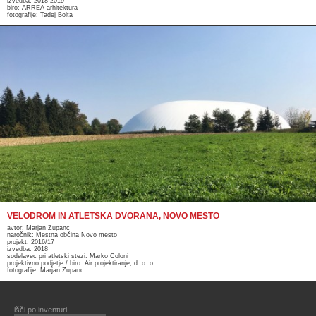
izvedba: 2018-2019
biro: ARREA arhitektura
fotografije: Tadej Bolta
VELODROM IN ATLETSKA DVORANA, NOVO MESTO
avtor: Marjan Zupanc
naročnik: Mestna občina Novo mesto
projekt: 2016/17
izvedba: 2018
sodelavec pri atletski stezi: Marko Coloni
projektivno podjetje / biro: Air projektiranje, d. o. o.
fotografije: Marjan Zupanc
išči po inventuri