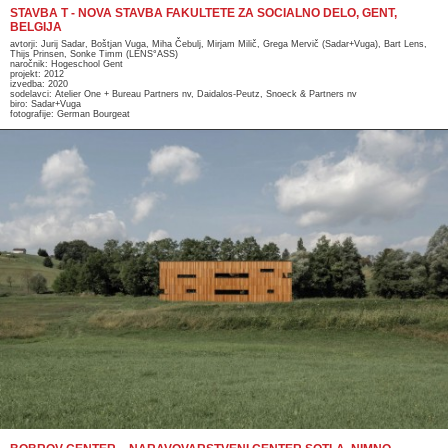
STAVBA T - NOVA STAVBA FAKULTETE ZA SOCIALNO DELO, GENT,
BELGIJA
avtorji: Jurij Sadar, Boštjan Vuga, Miha Čebulj, Mirjam Milič, Grega Mervič (Sadar+Vuga), Bart Lens,
Thijs Prinsen, Sonke Timm (LENS°ASS)
naročnik: Hogeschool Gent
projekt: 2012
izvedba: 2020
sodelavci: Atelier One + Bureau Partners nv, Daidalos-Peutz, Snoeck & Partners nv
biro: Sadar+Vuga
fotografije: German Bourgeat