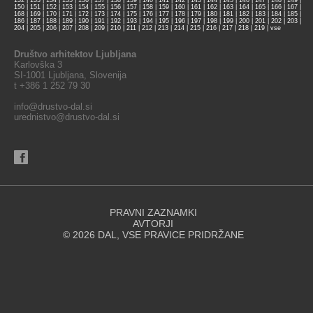
132
|
133
|
134
|
135
|
136
|
137
|
138
|
139
|
140
|
141
|
142
|
143
|
144
|
145
|
146
|
147
|
148
|
149
|
150
|
151
|
152
|
153
|
154
|
155
|
156
|
157
|
158
|
159
|
160
|
161
|
162
|
163
|
164
|
165
|
166
|
167
|
168
|
169
|
170
|
171
|
172
|
173
|
174
|
175
|
176
|
177
|
178
|
179
|
180
|
181
|
182
|
183
|
184
|
185
|
186
|
187
|
188
|
189
|
190
|
191
|
192
|
193
|
194
|
195
|
196
|
197
|
198
|
199
|
200
|
201
|
202
|
203
|
204
|
205
|
206
|
207
|
208
|
209
|
210
|
211
|
212
|
213
|
214
|
215
|
216
|
217
|
218
|
219
|
vse
Društvo arhitektov Ljubljana
Karlovška 3
SI-1001 Ljubljana, Slovenija
t +386 1 252 79 30
info@drustvo-dal.si
urednistvo@drustvo-dal.si
PRAVNI ZAZNAMKI
AVTORJI
© 2026 DAL, VSE PRAVICE PRIDRŽANE