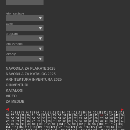
leto razstave
avtor
program
leto izvedbe
lokacija
NAVODILA ZA PLAKATE 2025
NAVODILA ZA KATALOG 2025
ARHITEKTURA INVENTURA 2025
O INVENTURI
KATALOGI
VIDEO
ZA MEDIJE
|
1
|
2
|
3
|
4
|
5
|
6
|
7
|
8
|
9
|
10
|
11
|
12
|
13
|
14
|
15
|
16
|
17
|
18
|
19
|
20
|
21
|
22
|
23
|
24
|
25
|
26
|
27
|
28
|
29
|
30
|
31
|
32
|
33
|
34
|
35
|
36
|
37
|
38
|
39
|
40
|
41
|
42
|
43
|
44
|
45
|
46
|
47
|
48
|
49
|
50
|
51
|
52
|
53
|
54
|
55
|
56
|
57
|
58
|
59
|
60
|
61
|
62
|
63
|
64
|
65
|
66
|
67
|
68
|
69
|
70
|
71
|
72
|
73
|
74
|
75
|
76
|
77
|
78
|
79
|
80
|
81
|
82
|
83
|
84
|
85
|
86
|
87
|
88
|
89
|
90
|
91
|
92
|
93
|
94
|
95
|
96
|
97
|
98
|
99
|
100
|
101
|
102
|
103
|
104
|
105
|
106
|
107
|
108
|
109
|
110
|
111
|
112
|
113
|
114
|
115
|
116
|
117
|
118
|
119
|
120
|
121
|
122
|
123
|
124
|
125
|
126
|
127
|
128
|
129
|
130
|
131
|