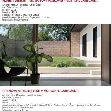
FLUENT DESIGN – MICROSOFT POSLOVNI PROSTORI, LJUBLJANA
avtorja: Marjan Poboljšaj, Anton Žižek
naročnik: Microsoft
projekt: 2018
izvedba: 2019
sodelavca: Špela Gliha, Jure Uranič
projektivno podjetje / biro: Superform, d. o. o.
fotografije: Miran Kambič
PRENOVA ATRIJSKE HIŠE V MURGLAH, LJUBLJANA
avtorja: Žiga Ravnikar, Eva Senekovič
naročnik: zasebni
projekt: 2019
izvedba: 2020
projektantska ekipa: a2o2 arhitekti, Klara Bohinc, Andraž Keršič, Žiga Ravnikar, Eva Senekovič
projektivni biro: a2o2 arhitekti
fotografije: Andraž Keršič