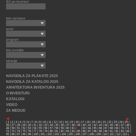
išči po inventuri
leto razstave
avtor
program
leto izvedbe
lokacija
NAVODILA ZA PLAKATE 2025
NAVODILA ZA KATALOG 2025
ARHITEKTURA INVENTURA 2025
O INVENTURI
KATALOGI
VIDEO
ZA MEDIJE
|
1
|
2
|
3
|
4
|
5
|
6
|
7
|
8
|
9
|
10
|
11
|
12
|
13
|
14
|
15
|
16
|
17
|
18
|
19
|
20
|
21
|
22
|
23
|
24
|
25
|
26
|
27
|
28
|
29
|
30
|
31
|
32
|
33
|
34
|
35
|
36
|
37
|
38
|
39
|
40
|
41
|
42
|
43
|
44
|
45
|
46
|
47
|
48
|
49
|
50
|
51
|
52
|
53
|
54
|
55
|
56
|
57
|
58
|
59
|
60
|
61
|
62
|
63
|
64
|
65
|
66
|
67
|
68
|
69
|
70
|
71
|
72
|
73
|
74
|
75
|
76
|
77
|
78
|
79
|
80
|
81
|
82
|
83
|
84
|
85
|
86
|
87
|
88
|
89
|
90
|
91
|
92
|
93
|
94
|
95
|
96
|
97
|
98
|
99
|
100
|
101
|
102
|
103
|
104
|
105
|
106
|
107
|
108
|
109
|
110
|
111
|
112
|
113
|