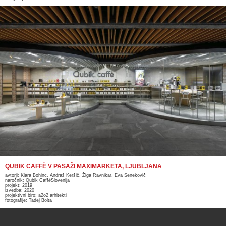
QUBIK CAFFÈ V PASAŽI MAXIMARKETA, LJUBLJANA
avtorji: Klara Bohinc, Andraž Keršič, Žiga Ravnikar, Eva Senekovič
naročnik: Qubik Caff
è
Slovenija
projekt: 2019
izvedba: 2020
projektivni biro: a2o2 arhitekti
fotografije: Tadej Bolta