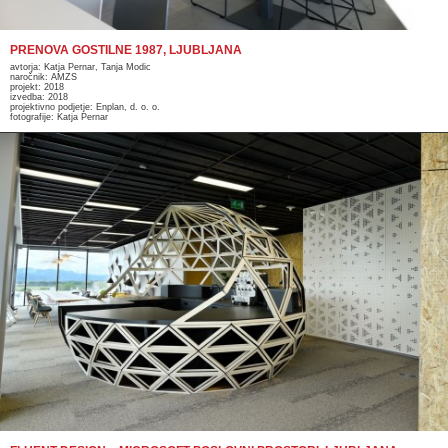
PRENOVA GOSTILNE 1987, LJUBLJANA
avtorja: Katja Pernar, Tanja Modic
naročnik: AMZS
projekt: 2018
izvedba: 2018
projektivno podjetje: Enplan, d. o. o.
fotografije: Katja Pernar