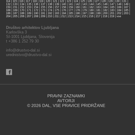
114
|
115
|
116
|
117
|
118
|
119
|
120
|
121
|
122
|
123
|
124
|
125
|
126
|
127
|
128
|
129
|
130
|
131
|
132
|
133
|
134
|
135
|
136
|
137
|
138
|
139
|
140
|
141
|
142
|
143
|
144
|
145
|
146
|
147
|
148
|
149
|
150
|
151
|
152
|
153
|
154
|
155
|
156
|
157
|
158
|
159
|
160
|
161
|
162
|
163
|
164
|
165
|
166
|
167
|
168
|
169
|
170
|
171
|
172
|
173
|
174
|
175
|
176
|
177
|
178
|
179
|
180
|
181
|
182
|
183
|
184
|
185
|
186
|
187
|
188
|
189
|
190
|
191
|
192
|
193
|
194
|
195
|
196
|
197
|
198
|
199
|
200
|
201
|
202
|
203
|
204
|
205
|
206
|
207
|
208
|
209
|
210
|
211
|
212
|
213
|
214
|
215
|
216
|
217
|
218
|
219
|
vse
Društvo arhitektov Ljubljana
Karlovška 3
SI-1001 Ljubljana, Slovenija
t +386 1 252 79 30
info@drustvo-dal.si
urednistvo@drustvo-dal.si
PRAVNI ZAZNAMKI
AVTORJI
© 2026 DAL, VSE PRAVICE PRIDRŽANE